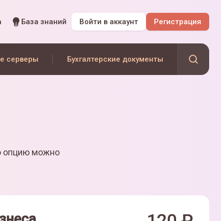
а
База знаний
Войти
в аккаунт
Регистрация
е серверы
Бухгалтерские документы
ю опцию можно
знеса