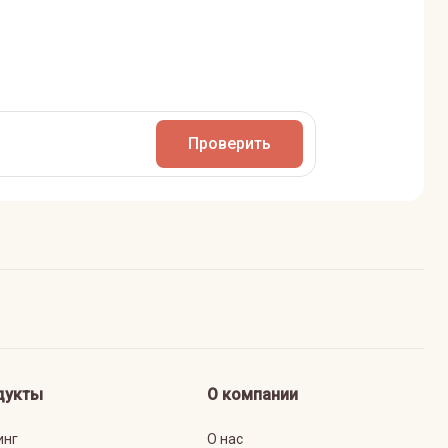
Проверить
дукты
О компании
инг
О нас