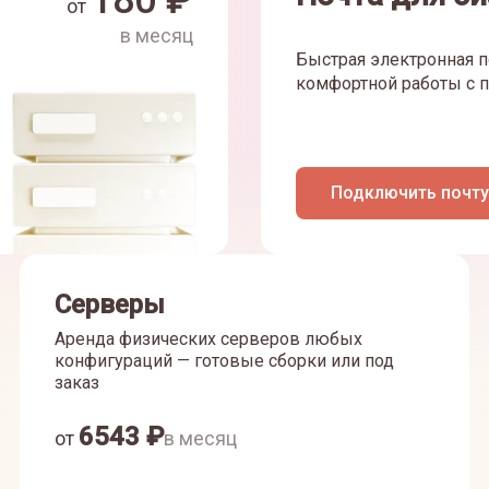
180
₽
от
в месяц
Быстрая электронная п
комфортной работы с п
Подключить почту
Серверы
Аренда физических серверов любых
конфигураций — готовые сборки или под
заказ
6543
₽
от
в месяц