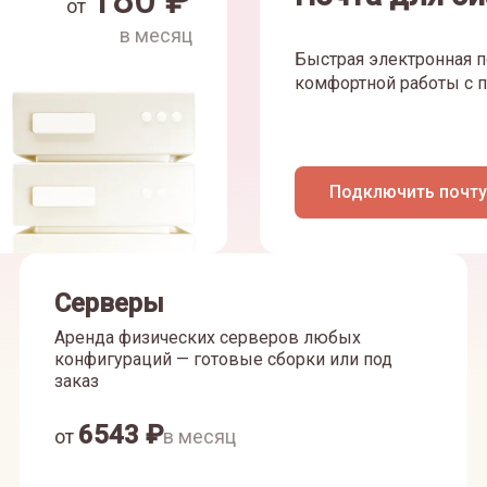
180
₽
от
в месяц
Быстрая электронная п
комфортной работы с п
Подключить почту
Серверы
Аренда физических серверов любых
конфигураций — готовые сборки или под
заказ
6543
₽
от
в месяц