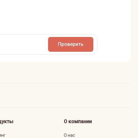
Проверить
дукты
О компании
инг
О нас