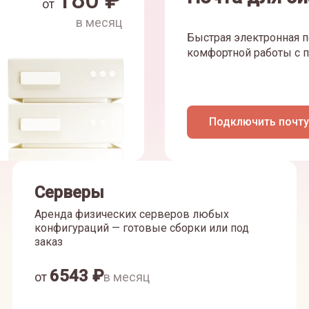
180
₽
от
в месяц
Быстрая электронная п
комфортной работы с п
Подключить почту
Серверы
Аренда физических серверов любых
конфигураций — готовые сборки или под
заказ
6543
₽
от
в месяц