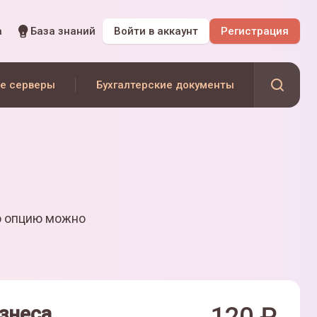
а
База знаний
Войти
в аккаунт
Регистрация
е серверы
Бухгалтерские документы
ю опцию можно
знеса