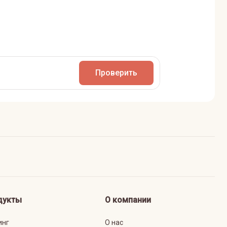
Проверить
дукты
О компании
инг
О нас