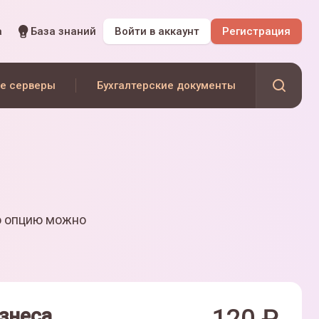
а
База знаний
Войти
в аккаунт
Регистрация
е серверы
Бухгалтерские документы
ю опцию можно
знеса