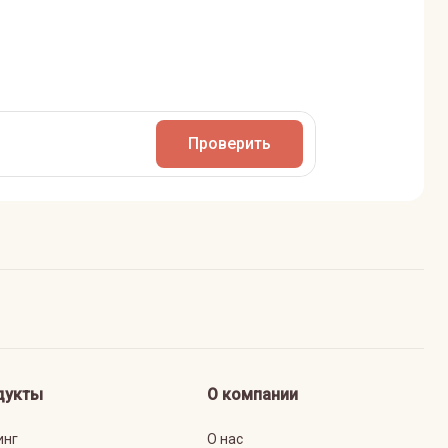
Проверить
дукты
О компании
инг
О нас