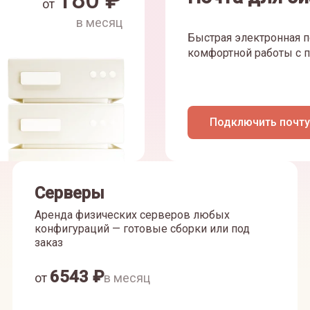
180
₽
от
в месяц
Быстрая электронная п
комфортной работы с п
Подключить почту
Серверы
Аренда физических серверов любых
конфигураций — готовые сборки или под
заказ
6543
₽
от
в месяц