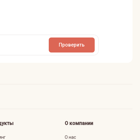
Проверить
дукты
О компании
инг
О нас