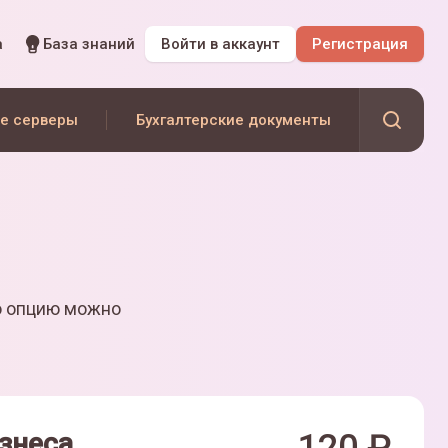
а
База знаний
Войти
в аккаунт
Регистрация
е серверы
Бухгалтерские документы
ю опцию можно
знеса