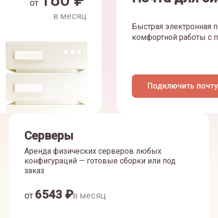
180
₽
от
в месяц
Быстрая электронная п
комфортной работы с п
Подключить почту
Серверы
Аренда физических серверов любых
конфигураций — готовые сборки или под
заказ
6543
₽
от
в месяц