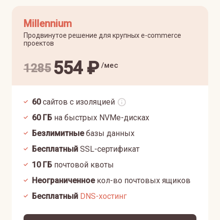
Millennium
Продвинутое решение для крупных e-commerce
проектов
554
₽
/мес
1285
60
сайтов с изоляцией
60
ГБ
на быстрых NVMe-дисках
Безлимитные
базы данных
Бесплатный
SSL-сертификат
10
ГБ
почтовой квоты
Неограниченное
кол-во почтовых ящиков
Бесплатный
DNS-хостинг