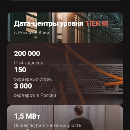
Дата-центры уровня
TIER III
в России и Азии
200 000
IPv4-адресов
150
серверных стоек
3 000
серверов в России
1,5 МВт
Общая подведенная мощность