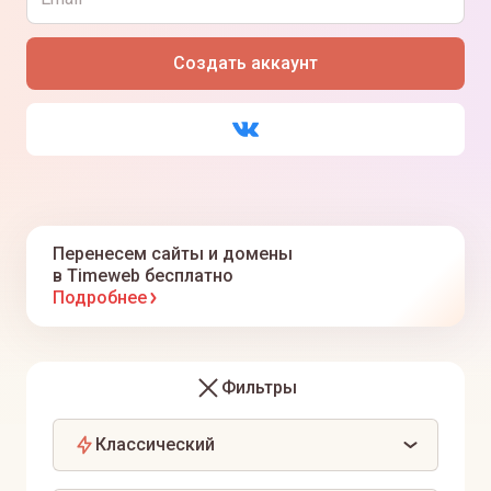
Я ознакомлен(а) с
политикой
,
офертой
и даю
согласие
на обработку персональных данных
Создать аккаунт
Я даю
согласие
на получение информационных
рассылок
Перенесем сайты и домены
в Timeweb бесплатно
Подробнее
Фильтры
Классический