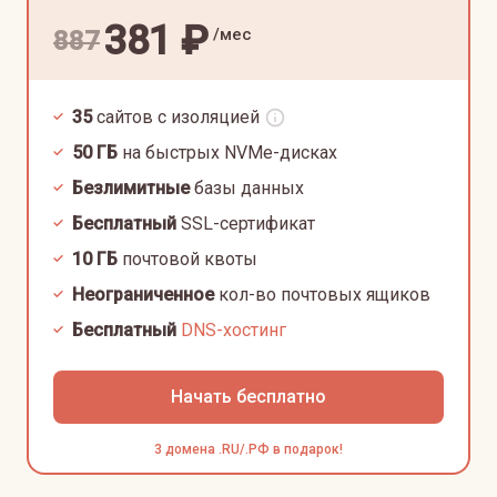
381
₽
/мес
887
35
сайтов с изоляцией
50
ГБ
на быстрых NVMe-дисках
Безлимитные
базы данных
Бесплатный
SSL-сертификат
10
ГБ
почтовой квоты
Неограниченное
кол-во почтовых ящиков
Бесплатный
DNS-хостинг
Начать бесплатно
3 домена .RU/.РФ в подарок!