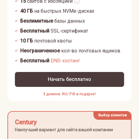
15
сайтов с изоляцией
40
ГБ
на быстрых NVMe-дисках
Безлимитные
базы данных
Бесплатный
SSL-сертификат
10
ГБ
почтовой квоты
Неограниченное
кол-во почтовых ящиков
Бесплатный
DNS-хостинг
Начать бесплатно
3 домена .RU/.РФ в подарок!
Выбор клиентов
Century
Наилучший вариант для сайта вашей компании