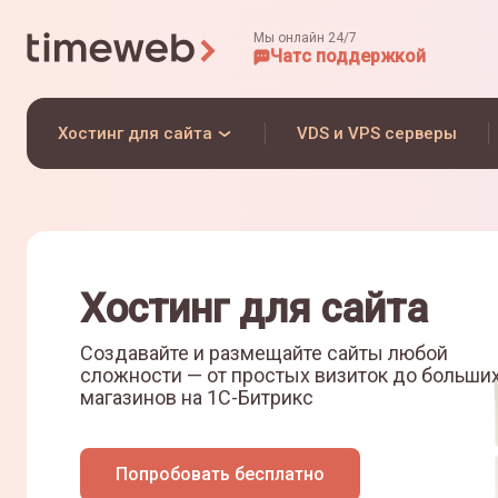
Мы онлайн 24/7
Чат
с поддержкой
Хостинг для сайта
VDS и VPS серверы
Хостинг для сайта
Создавайте и размещайте сайты любой
сложности — от простых визиток до больши
магазинов на
1С-Битрикс
Попробовать бесплатно