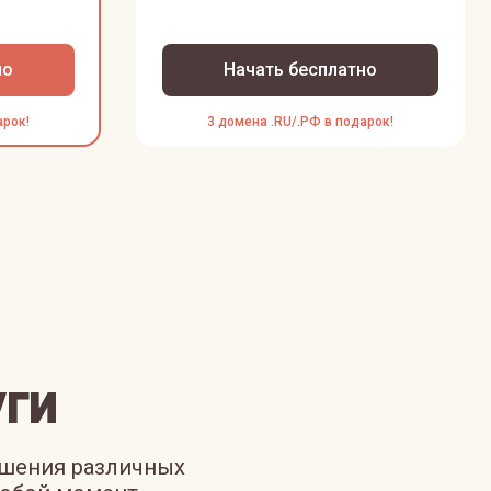
но
Начать бесплатно
арок!
3 домена .RU/.РФ в подарок!
ги
ешения различных