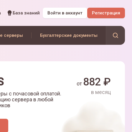
а
База знаний
Войти
в аккаунт
Регистрация
е серверы
Бухгалтерские документы
S
882
₽
от
в месяц
ры с почасовой оплатой.
ацию сервера в любой
иков