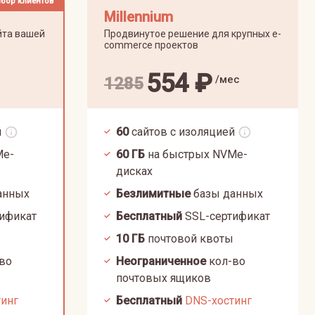
бор клиентов
Millennium
йта вашей
Продвинутое решение для крупных e-
commerce проектов
554
₽
/мес
1285
й
60
сайтов с изоляцией
Me-
60
ГБ
на быстрых NVMe-
дисках
анных
Безлимитные
базы данных
ификат
Бесплатный
SSL-сертификат
10
ГБ
почтовой квоты
во
Неограниченное
кол-во
почтовых ящиков
тинг
Бесплатный
DNS-хостинг