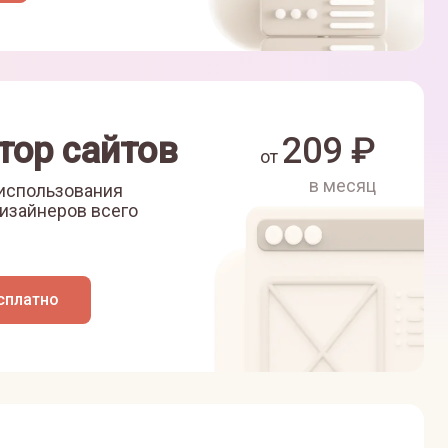
тор сайтов
209
₽
от
в месяц
 использования
изайнеров всего
сплатно