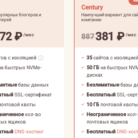
Вы
Century
улярных блогеров и
Наилучший вариант для са
лерей
компании
72
₽
381
₽
/мес
/мес
887
тов с изоляцией
35
сайтов с изоляцие
а быстрых NVMe-
50
ГБ
на быстрых NV
х
дисках
митные
базы данных
Безлимитные
базы д
атный
SSL-сертификат
Бесплатный
SSL-серт
очтовой квоты
10
ГБ
почтовой квоты
аниченное
кол-во
Неограниченное
кол-
вых ящиков
почтовых ящиков
атный
DNS-хостинг
Бесплатный
DNS-хос