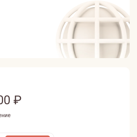
00
₽
ение