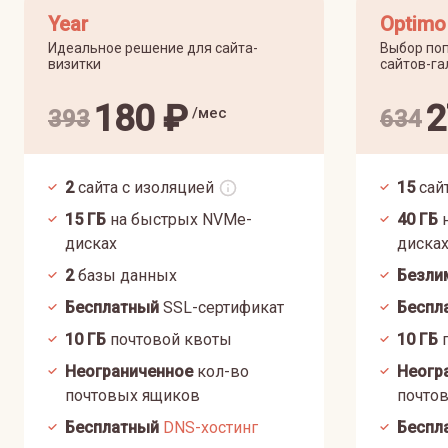
Year
Optimo
Идеальное решение для сайта-
Выбор поп
визитки
сайтов-га
180
₽
2
/мес
393
634
2
сайта с изоляцией
15
сай
15
ГБ
на быстрых NVMe-
40
ГБ
н
дисках
диска
2
базы данных
Безли
Бесплатный
SSL-сертификат
Беспл
10
ГБ
почтовой квоты
10
ГБ
п
Неограниченное
кол-во
Неогр
почтовых ящиков
почто
Бесплатный
DNS-хостинг
Беспл