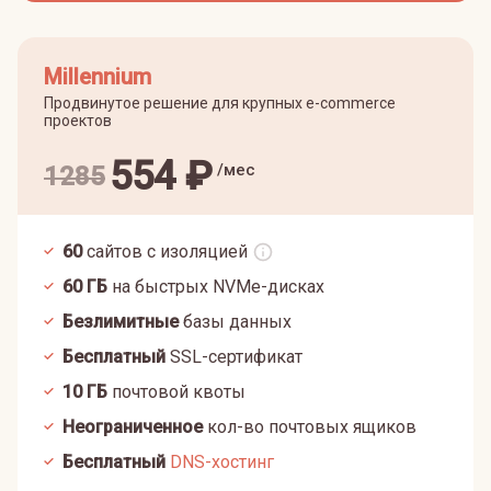
Millennium
Продвинутое решение для крупных e-commerce
проектов
554
₽
/мес
1285
60
сайтов с изоляцией
60
ГБ
на быстрых NVMe-дисках
Безлимитные
базы данных
Бесплатный
SSL-сертификат
10
ГБ
почтовой квоты
Неограниченное
кол-во почтовых ящиков
Бесплатный
DNS-хостинг