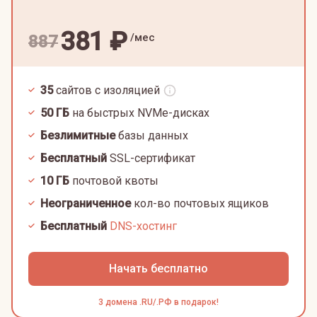
381
₽
/мес
887
35
сайтов с изоляцией
50
ГБ
на быстрых NVMe-дисках
Безлимитные
базы данных
Бесплатный
SSL-сертификат
10
ГБ
почтовой квоты
Неограниченное
кол-во почтовых ящиков
Бесплатный
DNS-хостинг
Начать бесплатно
3 домена .RU/.РФ в подарок!