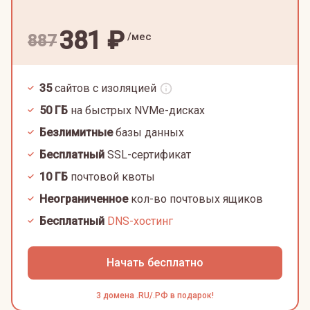
381
₽
/мес
887
35
сайтов с изоляцией
50
ГБ
на быстрых NVMe-дисках
Безлимитные
базы данных
Бесплатный
SSL-сертификат
10
ГБ
почтовой квоты
Неограниченное
кол-во почтовых ящиков
Бесплатный
DNS-хостинг
Начать бесплатно
3 домена .RU/.РФ в подарок!