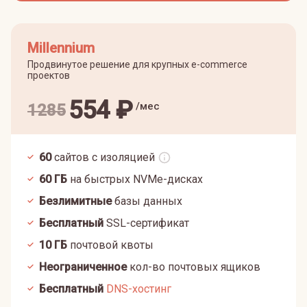
Millennium
Продвинутое решение для крупных e-commerce
проектов
554
₽
/мес
1285
60
сайтов с изоляцией
60
ГБ
на быстрых NVMe-дисках
Безлимитные
базы данных
Бесплатный
SSL-сертификат
10
ГБ
почтовой квоты
Неограниченное
кол-во почтовых ящиков
Бесплатный
DNS-хостинг