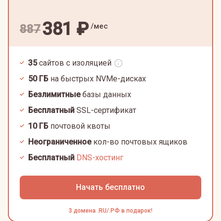
381
₽
/мес
887
35
сайтов с изоляцией
50
ГБ
на быстрых NVMe-дисках
Безлимитные
базы данных
Бесплатный
SSL-сертификат
10
ГБ
почтовой квоты
Неограниченное
кол-во почтовых ящиков
Бесплатный
DNS-хостинг
Начать бесплатно
3 домена .RU/.РФ в подарок!