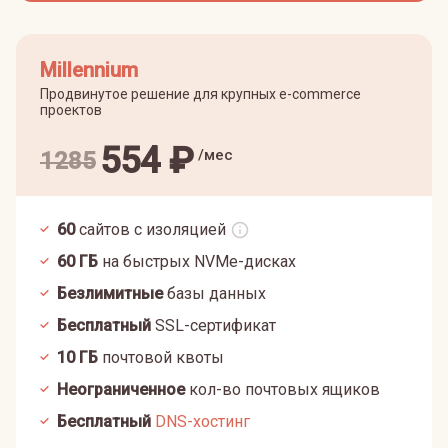
Millennium
Продвинутое решение для крупных e-commerce
проектов
554
₽
/мес
1285
60
сайтов с изоляцией
60
ГБ
на быстрых NVMe-дисках
Безлимитные
базы данных
Бесплатный
SSL-сертификат
10
ГБ
почтовой квоты
Неограниченное
кол-во почтовых ящиков
Бесплатный
DNS-хостинг