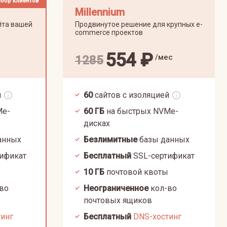
бор клиентов
Millennium
йта вашей
Продвинутое решение для крупных e-
commerce проектов
554
₽
/мес
1285
й
60
сайтов с изоляцией
Me-
60
ГБ
на быстрых NVMe-
дисках
анных
Безлимитные
базы данных
ификат
Бесплатный
SSL-сертификат
10
ГБ
почтовой квоты
во
Неограниченное
кол-во
почтовых ящиков
тинг
Бесплатный
DNS-хостинг