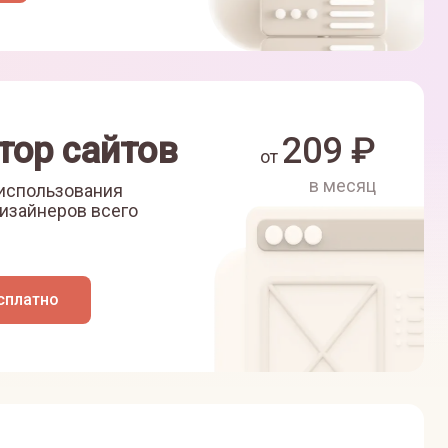
тор сайтов
209
₽
от
в месяц
 использования
изайнеров всего
сплатно