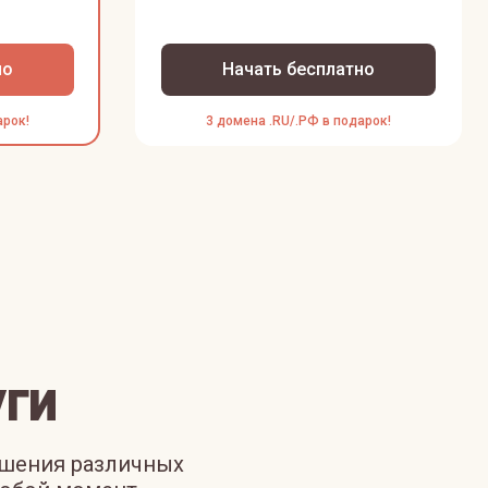
но
Начать бесплатно
арок!
3 домена .RU/.РФ в подарок!
ги
ешения различных