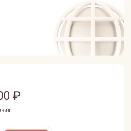
00
₽
ение