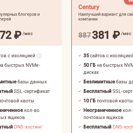
Вы
Century
улярных блогеров и
Наилучший вариант для са
лерей
компании
72
₽
381
₽
/мес
/мес
887
тов с изоляцией
35
сайтов с изоляцие
а быстрых NVMe-
50
ГБ
на быстрых NV
х
дисках
митные
базы данных
Безлимитные
базы д
атный
SSL-сертификат
Бесплатный
SSL-серт
очтовой квоты
10
ГБ
почтовой квоты
аниченное
кол-во
Неограниченное
кол-
вых ящиков
почтовых ящиков
атный
DNS-хостинг
Бесплатный
DNS-хос