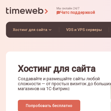
Мы онлайн 24/7
Чат
с поддержкой
Хостинг для сайта
VDS и VPS серверы
Хостинг для сайта
Создавайте и размещайте сайты любой
сложности — от простых визиток до больши
магазинов на
1С-Битрикс
Попробовать бесплатно