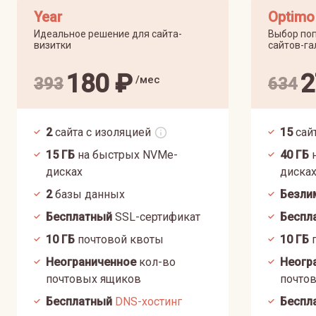
Year
Optimo
Идеальное решение для сайта-
Выбор поп
визитки
сайтов-га
180
₽
2
/мес
393
634
2
сайта с изоляцией
15
сай
15
ГБ
на быстрых NVMe-
40
ГБ
н
дисках
диска
2
базы данных
Безли
Бесплатный
SSL-сертификат
Беспл
10
ГБ
почтовой квоты
10
ГБ
п
Неограниченное
кол-во
Неогр
почтовых ящиков
почто
Бесплатный
DNS-хостинг
Беспл