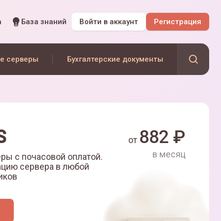
а
База знаний
Войти
в аккаунт
Регистрация
е серверы
Бухгалтерские документы
S
882
₽
от
в месяц
ры с почасовой оплатой.
ацию сервера в любой
иков