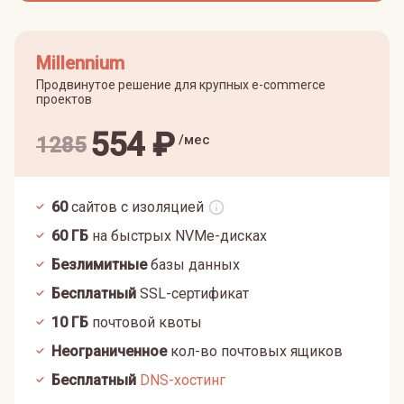
Millennium
Продвинутое решение для крупных e-commerce
проектов
554
₽
/мес
1285
60
сайтов с изоляцией
60
ГБ
на быстрых NVMe-дисках
Безлимитные
базы данных
Бесплатный
SSL-сертификат
10
ГБ
почтовой квоты
Неограниченное
кол-во почтовых ящиков
Бесплатный
DNS-хостинг