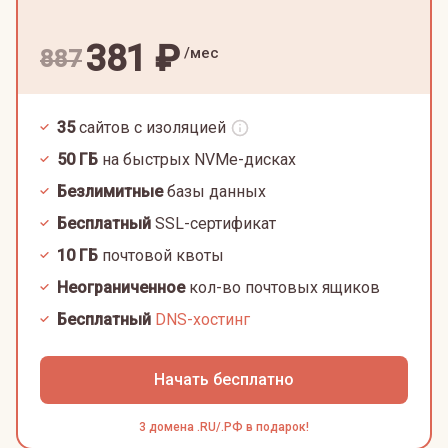
381
₽
/мес
887
35
сайтов с изоляцией
50
ГБ
на быстрых NVMe-дисках
Безлимитные
базы данных
Бесплатный
SSL-сертификат
10
ГБ
почтовой квоты
Неограниченное
кол-во почтовых ящиков
Бесплатный
DNS-хостинг
Начать бесплатно
3 домена .RU/.РФ в подарок!