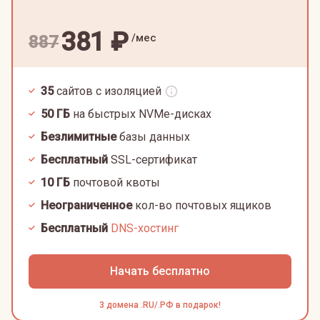
381
₽
/мес
887
35
сайтов с изоляцией
50
ГБ
на быстрых NVMe-дисках
Безлимитные
базы данных
Бесплатный
SSL-сертификат
10
ГБ
почтовой квоты
Неограниченное
кол-во почтовых ящиков
Бесплатный
DNS-хостинг
Начать бесплатно
3 домена .RU/.РФ в подарок!