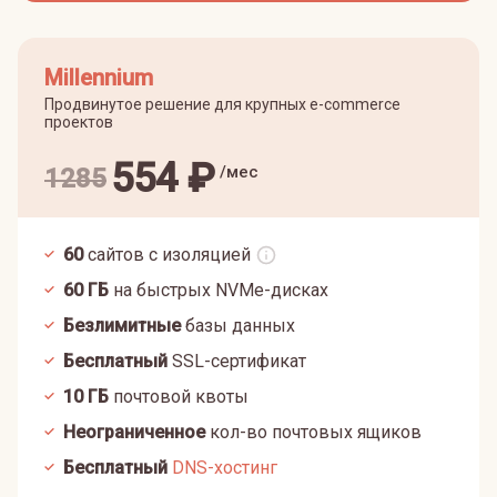
Millennium
Продвинутое решение для крупных e-commerce
проектов
554
₽
/мес
1285
60
сайтов с изоляцией
60
ГБ
на быстрых NVMe-дисках
Безлимитные
базы данных
Бесплатный
SSL-сертификат
10
ГБ
почтовой квоты
Неограниченное
кол-во почтовых ящиков
Бесплатный
DNS-хостинг