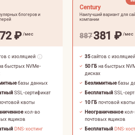
Вы
Century
улярных блогеров и
Наилучший вариант для са
лерей
компании
72
₽
381
₽
/мес
/мес
887
тов с изоляцией
35
сайтов с изоляцие
а быстрых NVMe-
50
ГБ
на быстрых NV
х
дисках
митные
базы данных
Безлимитные
базы д
атный
SSL-сертификат
Бесплатный
SSL-серт
очтовой квоты
10
ГБ
почтовой квоты
аниченное
кол-во
Неограниченное
кол-
вых ящиков
почтовых ящиков
атный
DNS-хостинг
Бесплатный
DNS-хос