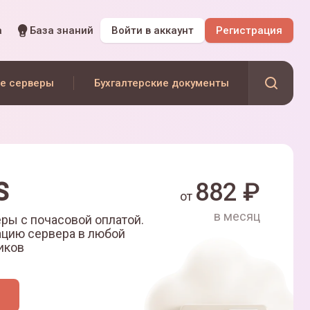
а
База знаний
Войти
в аккаунт
Регистрация
е серверы
Бухгалтерские документы
S
882
₽
от
в месяц
ры с почасовой оплатой.
ацию сервера в любой
иков