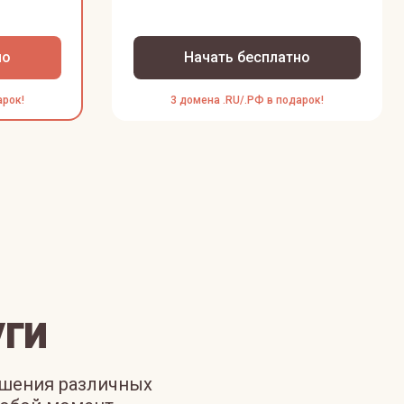
но
Начать бесплатно
арок!
3 домена .RU/.РФ в подарок!
ги
ешения различных