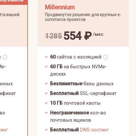
бор клиентов
Millennium
йта вашей
Продвинутое решение для крупных e-
commerce проектов
554
₽
/мес
1285
й
60
сайтов с изоляцией
Me-
60
ГБ
на быстрых NVMe-
дисках
анных
Безлимитные
базы данных
ификат
Бесплатный
SSL-сертификат
10
ГБ
почтовой квоты
во
Неограниченное
кол-во
почтовых ящиков
тинг
Бесплатный
DNS-хостинг