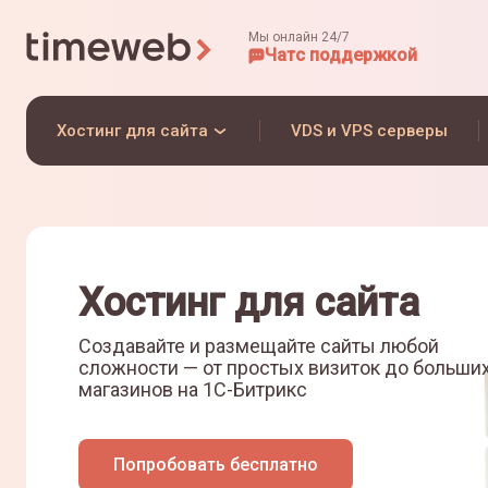
Мы онлайн 24/7
Чат
с поддержкой
Хостинг для сайта
VDS и VPS серверы
Хостинг для сайта
Создавайте и размещайте сайты любой
сложности — от простых визиток до больши
магазинов на
1С-Битрикс
Попробовать бесплатно