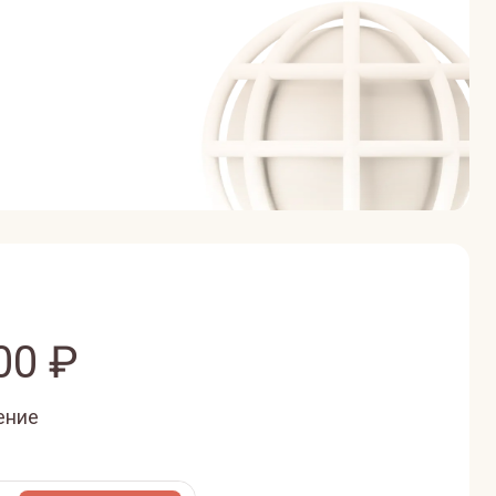
00
₽
ение