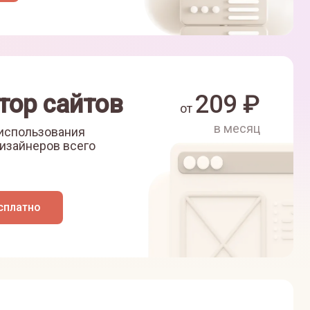
тор сайтов
209
₽
от
в месяц
 использования
изайнеров всего
сплатно