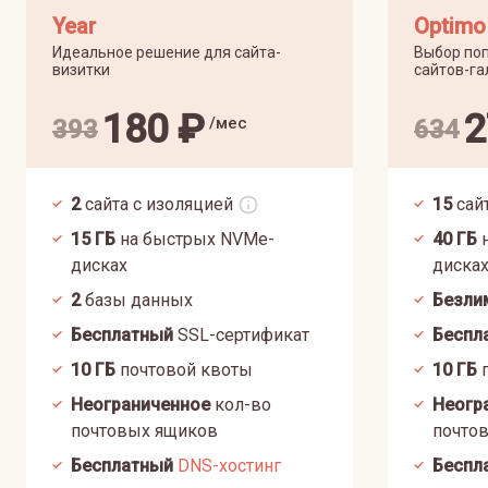
Year
Optimo
Идеальное решение для сайта-
Выбор поп
визитки
сайтов-га
180
₽
2
/мес
393
634
2
сайта с изоляцией
15
сай
15
ГБ
на быстрых NVMe-
40
ГБ
н
дисках
диска
2
базы данных
Безли
Бесплатный
SSL-сертификат
Беспл
10
ГБ
почтовой квоты
10
ГБ
п
Неограниченное
кол-во
Неогр
почтовых ящиков
почто
Бесплатный
DNS-хостинг
Беспл