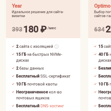
Year
Optimo
Идеальное решение для сайта-
Выбор поп
визитки
сайтов-га
180
₽
2
/мес
393
634
2
сайта с изоляцией
15
сай
15
ГБ
на быстрых NVMe-
40
ГБ
н
дисках
диска
2
базы данных
Безли
Бесплатный
SSL-сертификат
Беспл
10
ГБ
почтовой квоты
10
ГБ
п
Неограниченное
кол-во
Неогр
почтовых ящиков
почто
Бесплатный
DNS-хостинг
Беспл