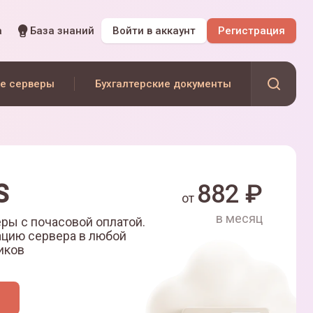
а
База знаний
Войти
в аккаунт
Регистрация
е серверы
Бухгалтерские документы
S
882
₽
от
в месяц
ры с почасовой оплатой.
ацию сервера в любой
иков