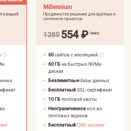
бор клиентов
Millennium
йта вашей
Продвинутое решение для крупных e-
commerce проектов
554
₽
/мес
1285
й
60
сайтов с изоляцией
Me-
60
ГБ
на быстрых NVMe-
дисках
анных
Безлимитные
базы данных
ификат
Бесплатный
SSL-сертификат
10
ГБ
почтовой квоты
во
Неограниченное
кол-во
почтовых ящиков
тинг
Бесплатный
DNS-хостинг