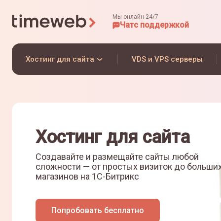
Мы онлайн 24/7
Чат
с поддержкой
Хостинг для сайта
VDS и VPS серверы
Хостинг для сайта
Создавайте и размещайте сайты любой
сложности — от простых визиток до больши
магазинов на
1С-Битрикс
Попробовать бесплатно