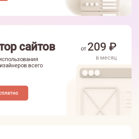
тор сайтов
209
₽
от
в месяц
 использования
изайнеров всего
сплатно