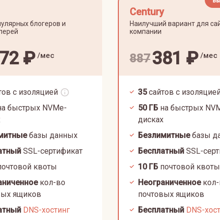
Вы
Century
улярных блогеров и
Наилучший вариант для са
лерей
компании
72
₽
381
₽
/мес
/мес
887
тов с изоляцией
35
сайтов с изоляцие
а быстрых NVMe-
50
ГБ
на быстрых NV
х
дисках
митные
базы данных
Безлимитные
базы д
атный
SSL-сертификат
Бесплатный
SSL-серт
очтовой квоты
10
ГБ
почтовой квоты
аниченное
кол-во
Неограниченное
кол-
вых ящиков
почтовых ящиков
атный
DNS-хостинг
Бесплатный
DNS-хос