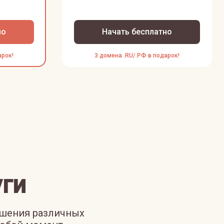
но
Начать бесплатно
арок!
3 домена .RU/.РФ в подарок!
ги
ешения различных