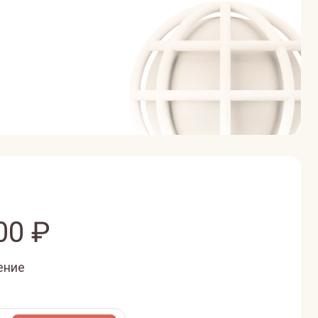
00
₽
ение