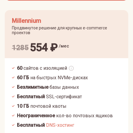
Millennium
Продвинутое решение для крупных e-commerce
проектов
554
₽
/мес
1285
60
сайтов с изоляцией
60
ГБ
на быстрых NVMe-дисках
Безлимитные
базы данных
Бесплатный
SSL-сертификат
10
ГБ
почтовой квоты
Неограниченное
кол-во почтовых ящиков
Бесплатный
DNS-хостинг