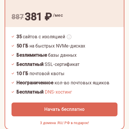
381
₽
/мес
887
35
сайтов с изоляцией
50
ГБ
на быстрых NVMe-дисках
Безлимитные
базы данных
Бесплатный
SSL-сертификат
10
ГБ
почтовой квоты
Неограниченное
кол-во почтовых ящиков
Бесплатный
DNS-хостинг
Начать бесплатно
3 домена .RU/.РФ в подарок!