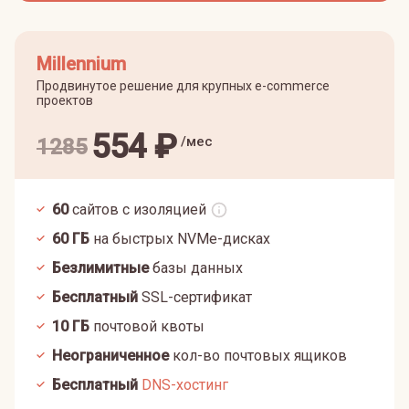
Millennium
Продвинутое решение для крупных e-commerce
проектов
554
₽
/мес
1285
60
сайтов с изоляцией
60
ГБ
на быстрых NVMe-дисках
Безлимитные
базы данных
Бесплатный
SSL-сертификат
10
ГБ
почтовой квоты
Неограниченное
кол-во почтовых ящиков
Бесплатный
DNS-хостинг