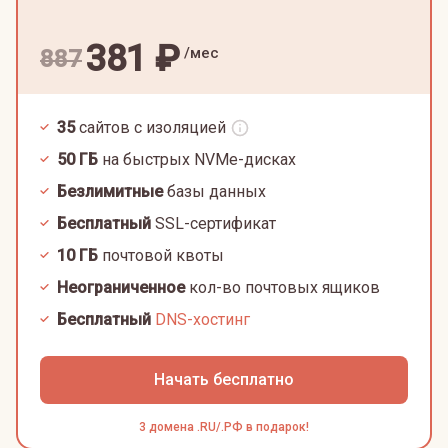
381
₽
/мес
887
35
сайтов с изоляцией
50
ГБ
на быстрых NVMe-дисках
Безлимитные
базы данных
Бесплатный
SSL-сертификат
10
ГБ
почтовой квоты
Неограниченное
кол-во почтовых ящиков
Бесплатный
DNS-хостинг
Начать бесплатно
3 домена .RU/.РФ в подарок!